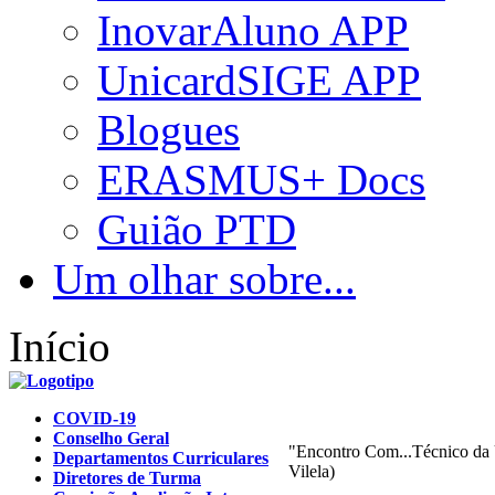
InovarAluno APP
UnicardSIGE APP
Blogues
ERASMUS+ Docs
Guião PTD
Um olhar sobre...
Início
COVID-19
Conselho Geral
"Encontro Com...Técnico da 
Departamentos Curriculares
Vilela)
Diretores de Turma