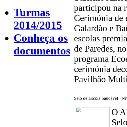
participou na 
Turmas
Cerimónia de 
2014/2015
Galardão e Ba
Conheça os
escolas premi
de Paredes, n
documentos
programa Ecoe
cerimónia dec
Pavilhão Mult
Selo de Escola Saudável - N
O A
Selo