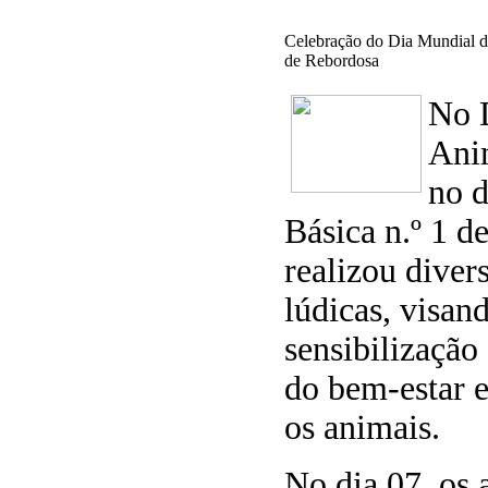
Celebração do Dia Mundial d
de Rebordosa
No 
Ani
no d
Básica n.º 1 d
realizou diver
lúdicas, visan
sensibilização
do bem-estar 
os animais.
No dia 07, os