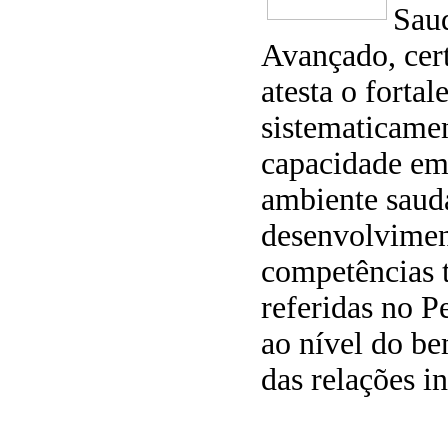
Saud
Avançado, cert
atesta o forta
sistematicamen
capacidade em
ambiente saud
desenvolvimen
competências 
referidas no P
ao nível do be
das relações i