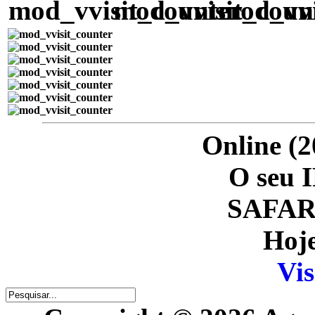
Online (2
O seu I
SAFARI
Hoje
Vis