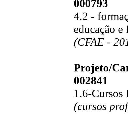
000793
4.2 - forma
educação e 
(CFAE - 20
Projeto/C
002841
1.6-Cursos 
(cursos pro