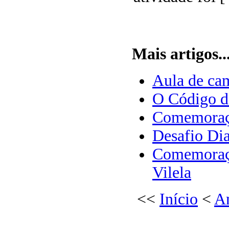
Mais artigos..
Aula de cam
O Código d
Comemoraçã
Desafio Di
Comemoraçã
Vilela
<<
Início
<
An