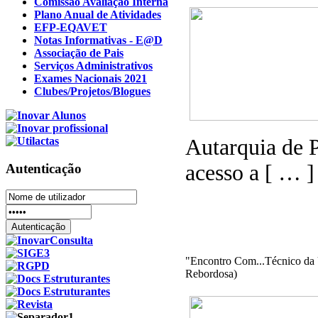
Comissão Avaliação Interna
Plano Anual de Atividades
EFP-EQAVET
Notas Informativas - E@D
Associação de Pais
Serviços Administrativos
Exames Nacionais 2021
Clubes/Projetos/Blogues
Autarquia de P
acesso a [ … ]
Autenticação
"Encontro Com...Técnico da 
Rebordosa)