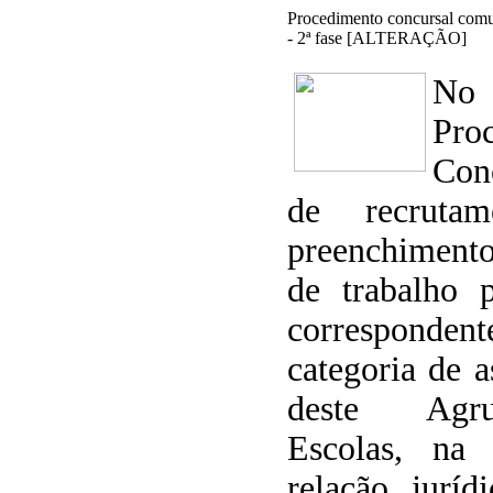
Procedimento concursal com
- 2ª fase [ALTERAÇÃO]
No
Pro
Con
de recruta
preenchiment
de trabalho 
correspondente
categoria de a
deste Agr
Escolas, na
relação jurí