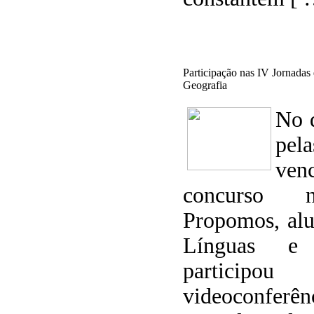
Participação nas IV Jornada
Geografia
No 
pel
ve
concurso 
Propomos, al
Línguas e 
partic
videoconfe