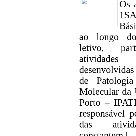
Os 
1S
Bás
ao longo do
letivo, pa
atividades 
desenvolvidas
de Patologi
Molecular da 
Porto – IPAT
responsável p
das ativid
constantem [ 