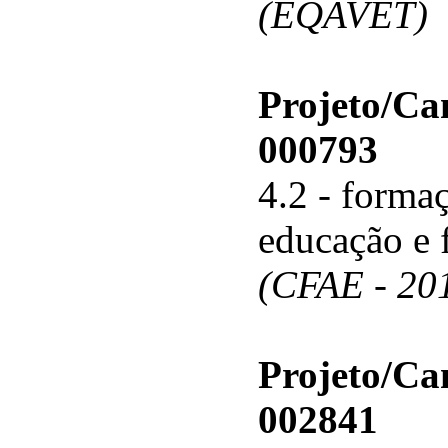
(EQAVET)
Projeto/C
000793
4.2 - forma
educação e 
(CFAE - 20
Projeto/C
002841