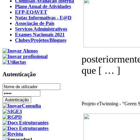
Comissão Avaliação Interna
Plano Anual de Atividades
EFP-EQAVET
Notas Informativas - E@D
Associação de Pais
Serviços Administrativos
Exames Nacionais 2021
Clubes/Projetos/Blogues
posteriormente
que [ … ]
Autenticação
Projeto eTwinning - “Green S