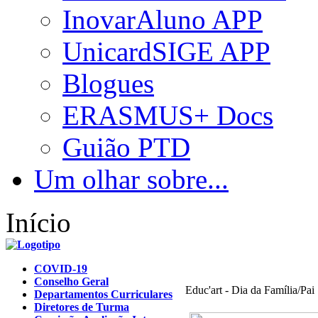
InovarAluno APP
UnicardSIGE APP
Blogues
ERASMUS+ Docs
Guião PTD
Um olhar sobre...
Início
COVID-19
Conselho Geral
Educ'art - Dia da Família/Pai
Departamentos Curriculares
Diretores de Turma