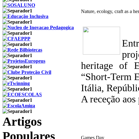
Nature, ecology, craft as a he
Ent
pro
heritage of 
“Short-Term E
Itália, Repúbl
A receção aos 
Artigos
Populares
Games Day