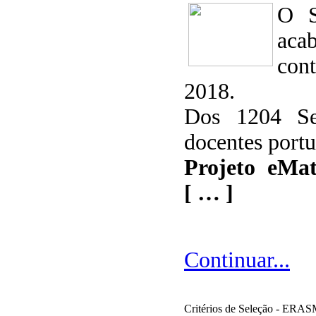
O S
aca
con
2018.
Dos 1204 Sel
docentes portu
Projeto eMat
[ … ]
Continuar...
Critérios de Seleção - ER