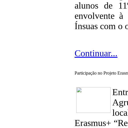
alunos de 11
envolvente à 
Ínsuas com o o
Continuar...
Participação no Projeto Erasm
Ent
Agr
loc
Erasmus+ “Rega