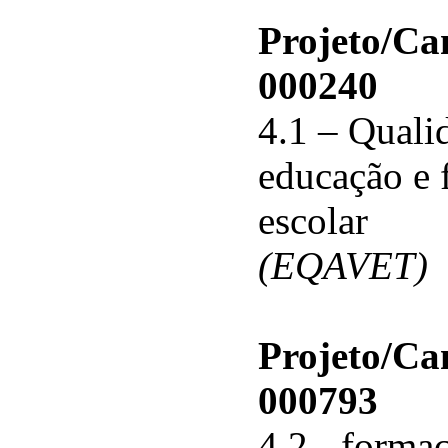
Projeto/C
000240
4.1 – Qualid
educação e 
escolar
(EQAVET)
Projeto/C
000793
4.2 - forma