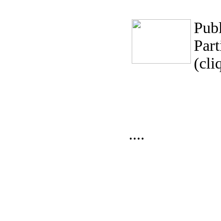
Publ
Par
(cli
....