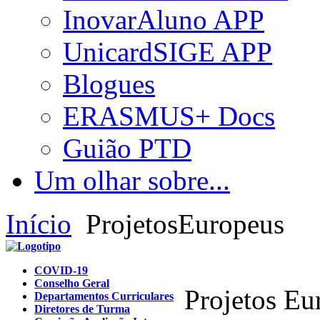
InovarAluno APP
UnicardSIGE APP
Blogues
ERASMUS+ Docs
Guião PTD
Um olhar sobre...
Início
ProjetosEuropeus
COVID-19
Conselho Geral
Projetos Eu
Departamentos Curriculares
Diretores de Turma